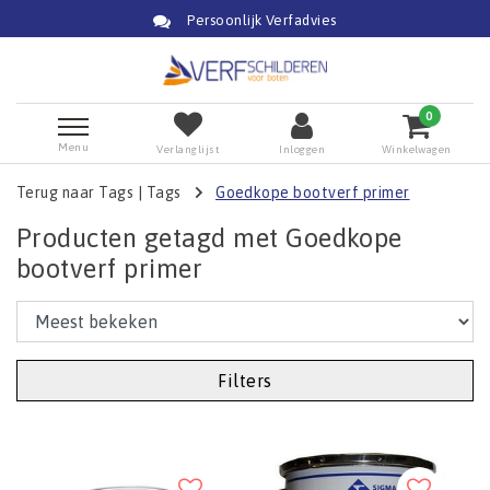
Persoonlijk Verfadvies
0
Menu
Verlanglijst
Inloggen
Winkelwagen
Terug naar Tags
|
Tags
Goedkope bootverf primer
Producten getagd met Goedkope
bootverf primer
Filters