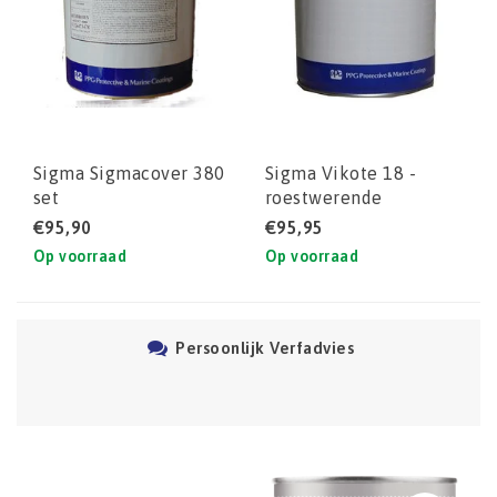
Sigma Sigmacover 380
Sigma Vikote 18 -
set
roestwerende
bootprimer
€95,90
€95,95
Op voorraad
Op voorraad
Persoonlijk Verfadvies