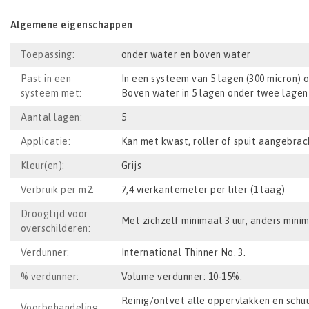
Algemene eigenschappen
Toepassing:
onder water en boven water
Past in een
In een systeem van 5 lagen (300 micron) o
systeem met:
Boven water in 5 lagen onder twee lagen 
Aantal lagen:
5
Applicatie:
Kan met kwast, roller of spuit aangebrac
Kleur(en):
Grijs
Verbruik per m2:
7,4 vierkantemeter per liter (1 laag)
Droogtijd voor
Met zichzelf minimaal 3 uur, anders minim
overschilderen:
Verdunner:
International Thinner No. 3.
% verdunner:
Volume verdunner: 10-15%.
Reinig/ontvet alle oppervlakken en schu
Voorbehandeling: