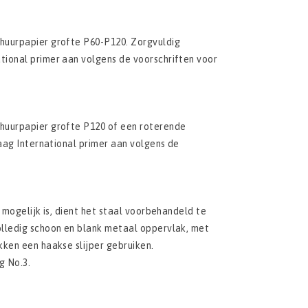
huurpapier grofte P60­-P120. Zorgvuldig
tional primer aan volgens de voorschriften voor
huurpapier grofte P120 of een roterende
laag International primer aan volgens de
 mogelijk is, dient het staal voorbehandeld te
olledig schoon en blank metaal oppervlak, met
kken een haakse slijper gebruiken.
g No.3.