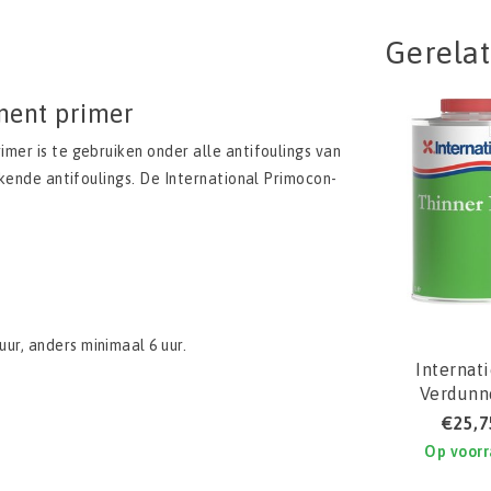
Gerela
nent primer
mer is te gebruiken onder alle antifoulings van
ekende antifoulings. De International Primocon-
ur, anders minimaal 6 uur.
Internat
Verdunn
Thinner 
€25,7
Op voor