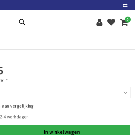
0
5
ze:
*
aan vergelijking
2-4 werkdagen
In winkelwagen