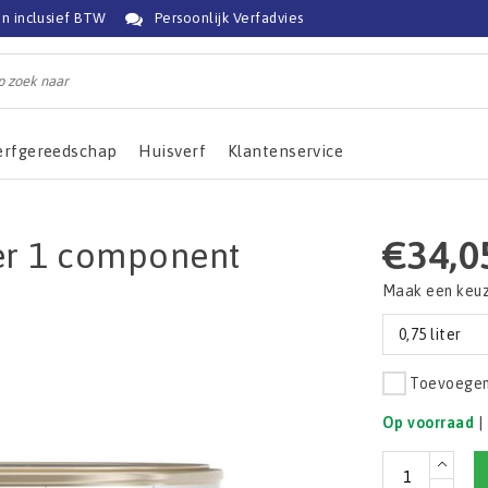
jn inclusief BTW
Persoonlijk Verfadvies
erfgereedschap
Huisverf
Klantenservice
€34,0
er 1 component
Maak een keu
0,75 liter
Toevoegen 
Op voorraad
|