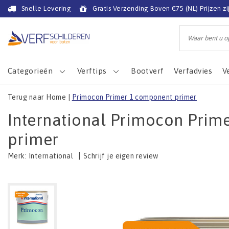
Snelle Levering
Gratis Verzending Boven €75 (NL) Prijzen zi
Categorieën
Verftips
Bootverf
Verfadvies
V
Terug naar Home
|
Primocon Primer 1 component primer
International Primocon Prim
primer
|
Schrijf je eigen review
Merk:
International