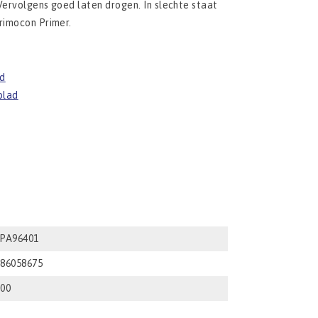
Vervolgens goed laten drogen. In slechte staat
rimocon Primer.
ad
blad
YPA96401
686058675
000