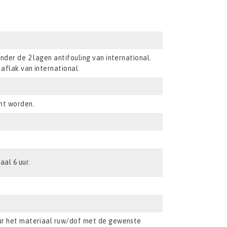
nder de 2 lagen antifouling van international.
aflak van international.
ht worden.
aal 6 uur.
ur het materiaal ruw/dof met de gewenste