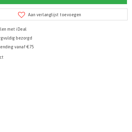
Aan verlanglijst toevoegen
alen met iDeal
rgvuldig bezorgd
zending vanaf €75
ct