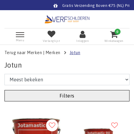
Gratis Verzending Boven €75 (NL) Prijzen zijn inclusief BTW
0
Menu
Verlanglijst
Inloggen
Winkelwagen
Terug naar Merken
|
Merken
Jotun
Jotun
Filters