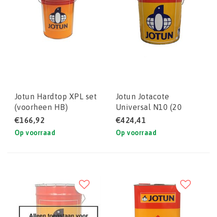
Jotun Hardtop XPL set
Jotun Jotacote
(voorheen HB)
Universal N10 (20
liter) set
€166,92
€424,41
Op voorraad
Op voorraad