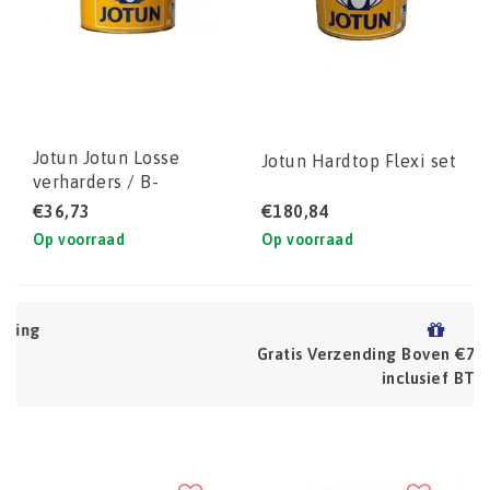
Jotun Jotun Losse
Jotun Hardtop Flexi set
verharders / B-
componenten
€36,73
€180,84
Op voorraad
Op voorraad
Gratis Verzending Boven €75 (NL) Prijzen zijn
inclusief BTW