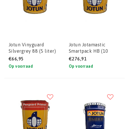
Jotun Vinyguard
Jotun Jotamastic
Silvergrey 88 (5 liter)
Smartpack HB (10
liter) set
€66,95
€276,91
Op voorraad
Op voorraad