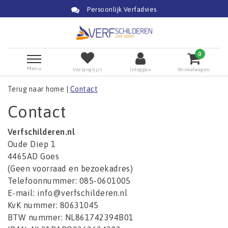
Persoonlijk Verfadvies
0
Menu
Verlanglijst
Inloggen
Winkelwagen
Terug naar home
|
Contact
Contact
Verfschilderen.nl
Oude Diep 1
4465AD Goes
(Geen voorraad en bezoekadres)
Telefoonnummer: 085-0601005
E-mail:
info@verfschilderen.nl
KvK nummer: 80631045
BTW nummer: NL861742394B01