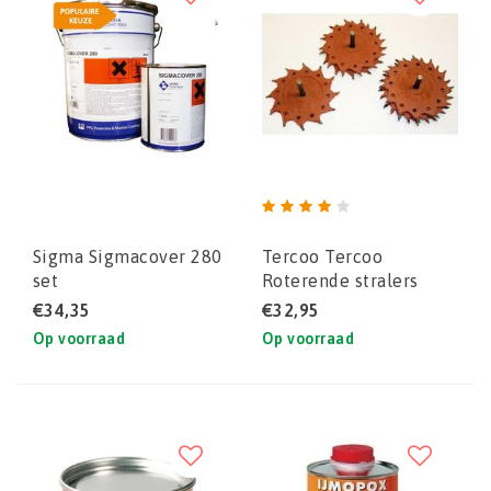
Sigma Sigmacover 280
Tercoo Tercoo
set
Roterende stralers
(Single/Double/Triple)
€34,35
€32,95
Op voorraad
Op voorraad