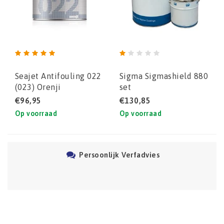
Seajet Antifouling 022
Sigma Sigmashield 880
(023) Orenji
set
(Seatender 10-
€96,95
€130,85
alternatief voor
Op voorraad
Op voorraad
pleziervaart)
Persoonlijk Verfadvies