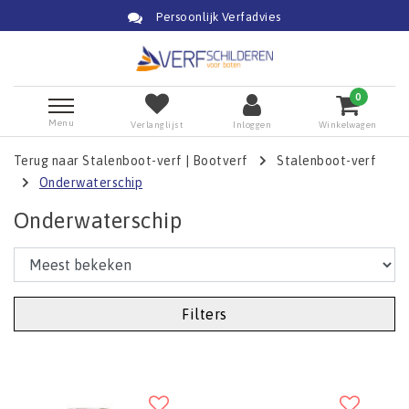
Persoonlijk Verfadvies
0
Menu
Verlanglijst
Inloggen
Winkelwagen
Terug naar Stalenboot-verf
|
Bootverf
Stalenboot-verf
Onderwaterschip
Onderwaterschip
Filters