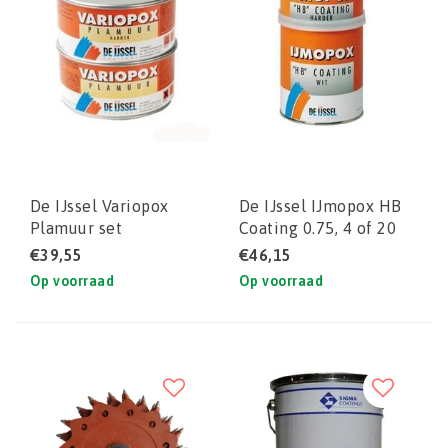
De IJssel Variopox
De IJssel IJmopox HB
Plamuur set
Coating 0.75, 4 of 20
liter set
€39,55
€46,15
Op voorraad
Op voorraad