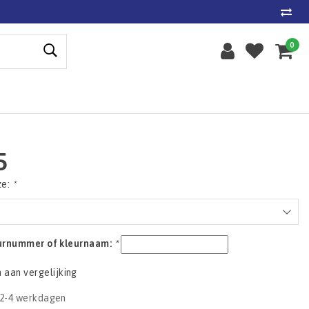
0
5
ze:
*
eurnummer of kleurnaam:
*
aan vergelijking
2-4 werkdagen