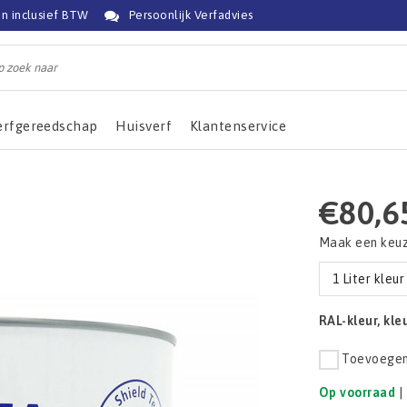
jn inclusief BTW
Persoonlijk Verfadvies
erfgereedschap
Huisverf
Klantenservice
€80,6
Maak een keu
1 Liter kleur
RAL-kleur, kl
Toevoegen 
Op voorraad
|