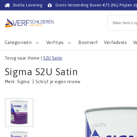
Snelle Levering
Gratis Verzending Boven €75 (NL) Prijzen zi
Categorieën
Verftips
Bootverf
Verfadvies
V
Terug naar Home
|
S2U Satin
Sigma S2U Satin
|
Schrijf je eigen review
Merk:
Sigma