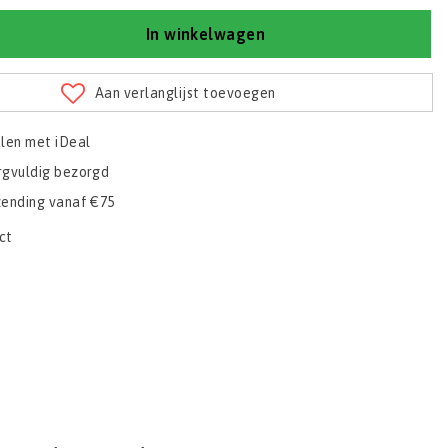
In winkelwagen
Aan verlanglijst toevoegen
alen met iDeal
rgvuldig bezorgd
zending vanaf €75
ct