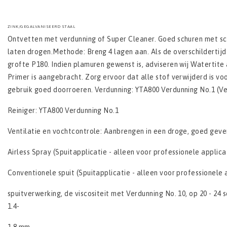
ZINK/GEGALVANISEERD STAAL
Ontvetten met verdunning of Super Cleaner. Goed schuren met sc
laten drogen.Methode: Breng 4 lagen aan. Als de overschildertijd
grofte P180. Indien plamuren gewenst is, adviseren wij Watertite
Primer is aangebracht. Zorg ervoor dat alle stof verwijderd is v
gebruik goed doorroeren. Verdunning: YTA800 Verdunning No.1 (Ve
Reiniger: YTA800 Verdunning No.1
Ventilatie en vochtcontrole: Aanbrengen in een droge, goed geve
Airless Spray (Spuitapplicatie - alleen voor professionele applicat
Conventionele spuit (Spuitapplicatie - alleen voor professionele 
spuitverwerking, de viscositeit met Verdunning No. 10, op 20 - 24 
1.4-