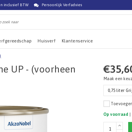
jn inclusief BTW
Persoonlijk Verfadvies
erfgereedschap
Huisverf
Klantenservice
)
€35,6
One UP - (voorheen
Maak een keu
0,75 liter Gri
Toevoegen 
Op voorraad
|