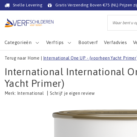
Snelle Levering
Gratis Verzending Boven €75 (NL) Prijzen zi
Categorieën
Verftips
Bootverf
Verfadvies
V
Terug naar Home
|
International One UP - (voorheen Yacht Primer
International International 
Yacht Primer)
|
Schrijf je eigen review
Merk:
International