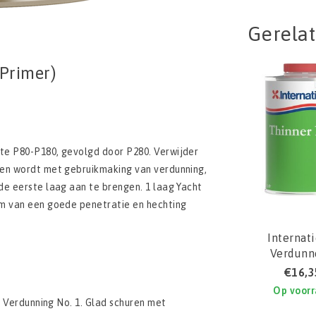
Gerela
 Primer)
te P80-P180, gevolgd door P280. Verwijder
men wordt met gebruikmaking van verdunning,
de eerste laag aan te brengen. 1 laag Yacht
om van een goede penetratie en hechting
Internat
Verdunn
Thinner 
€16,3
Op voor
n Verdunning No. 1. Glad schuren met