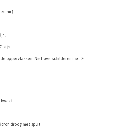
erieur).
.
jn.
 zijn.
rde oppervlakken. Niet overschilderen met 2-
t kwast.
icron droog met spuit