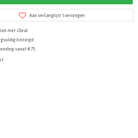
Aan verlanglijst toevoegen
alen met iDeal
rgvuldig bezorgd
zending vanaf €75
ct