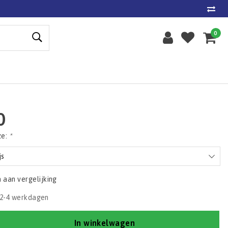
0
0
ze:
*
js
aan vergelijking
2-4 werkdagen
In winkelwagen