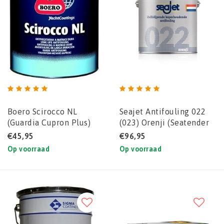
Boero Scirocco NL
Seajet Antifouling 022
(Guardia Cupron Plus)
(023) Orenji (Seatender
koperhoudende
10-alternatief voor
€45,95
€96,95
antifouling
pleziervaart)
Op voorraad
Op voorraad