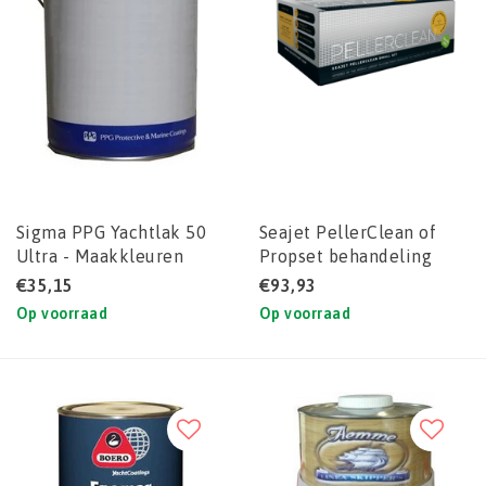
Sigma PPG Yachtlak 50
Seajet PellerClean of
Ultra - Maakkleuren
Propset behandeling
voor schroeven
€35,15
€93,93
Op voorraad
Op voorraad