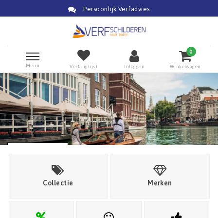
Persoonlijk Verfadvies
0
Menu
Verlanglijst
Inloggen
Winkelwagen
Klik voor verfadvies
Collectie
Merken