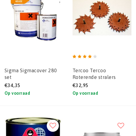
Sigma Sigmacover 280
Tercoo Tercoo
set
Roterende stralers
(Single/Double/Triple)
€34,35
€32,95
Op voorraad
Op voorraad