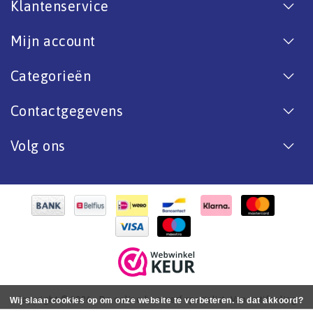
Klantenservice
Mijn account
Categorieën
Contactgegevens
Volg ons
Copyright © 2026 - De online bootverf specialist. Van antifouling
Wij slaan cookies op om onze website te verbeteren. Is dat akkoord?
tot aflak. - All rights reserved - Realization
InStijl Media