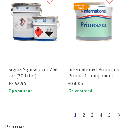
Sigma Sigmacover 256
International Primocon
set (20 Liter)
Primer 1 component
primer
€367,95
€34,05
Op voorraad
Op voorraad
1
2
3
4
5
Primer