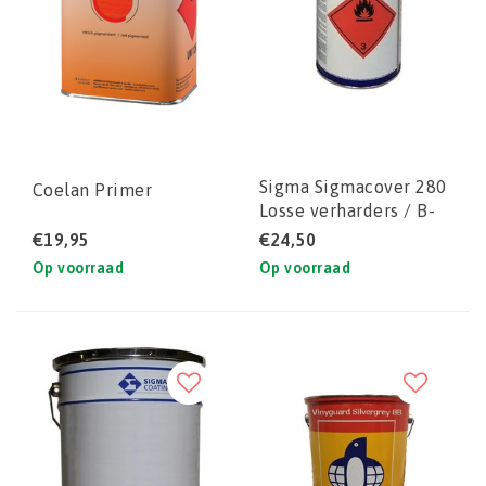
Sigma Sigmacover 280
Coelan Primer
Losse verharders / B-
componenten - (0,8 ltr
€19,95
€24,50
voor 4 ltr set)
Op voorraad
Op voorraad