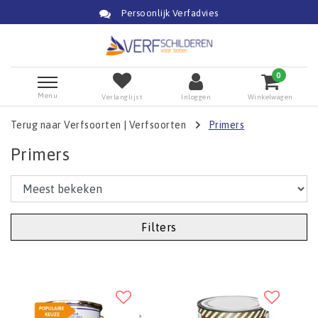
Persoonlijk Verfadvies
0
Menu
Verlanglijst
Inloggen
Winkelwagen
Terug naar Verfsoorten
|
Verfsoorten
Primers
Primers
Filters