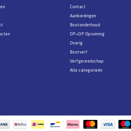
gen
Contact
Aanbiedingen
st
Bootonderhoud
ucten
OP=OP Opruiming
Overig
Bootverf
Verfgereedschap
Alle categorieën