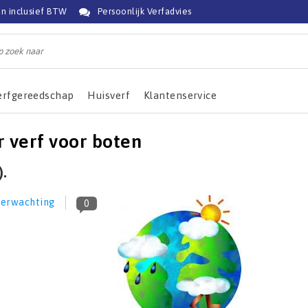
jn inclusief BTW
Persoonlijk Verfadvies
erfgereedschap
Huisverf
Klantenservice
r verf voor boten
.
erwachting
0