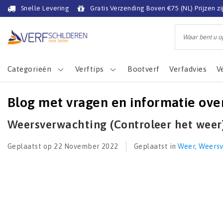
Snelle Levering
Gratis Verzending Boven €75 (NL) Prijzen zi
Categorieën
Verftips
Bootverf
Verfadvies
V
Blog met vragen en informatie ove
Weersverwachting (Controleer het weer)
Geplaatst op
22 November 2022
Geplaatst in
Weer
,
Weersv