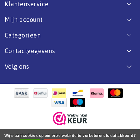
Klantenservice
Mijn account
Categorieën
Contactgegevens
Volg ons
Copyright © 2026 - De online bootverf specialist. Van antifouling
Wij slaan cookies op om onze website te verbeteren. Is dat akkoord?