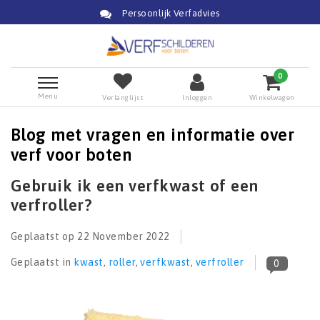
Persoonlijk Verfadvies
0
Menu
Verlanglijst
Inloggen
Winkelwagen
Blog met vragen en informatie over
verf voor boten
Gebruik ik een verfkwast of een
verfroller?
Geplaatst op
22 November 2022
Geplaatst in
kwast
,
roller
,
verfkwast
,
verfroller
0