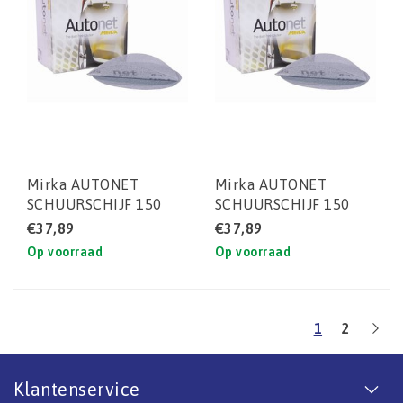
Mirka AUTONET
Mirka AUTONET
SCHUURSCHIJF 150
SCHUURSCHIJF 150
MM P180 (DOOS)
MM P150 (DOOS)
€37,89
€37,89
50STUKS
50STUKS
Op voorraad
Op voorraad
1
2
Klantenservice