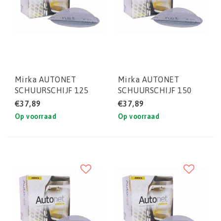
Mirka AUTONET
Mirka AUTONET
SCHUURSCHIJF 125
SCHUURSCHIJF 150
MM P180 (DOOS)
MM P500 (DOOS)
€37,89
€37,89
50STUKS
50STUKS
Op voorraad
Op voorraad