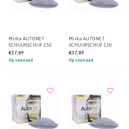
Mirka AUTONET
Mirka AUTONET
SCHUURSCHIJF 150
SCHUURSCHIJF 150
MM P240 (DOOS)
MM P220 (DOOS)
€37,89
€37,89
50STUKS
50STUKS
Op voorraad
Op voorraad