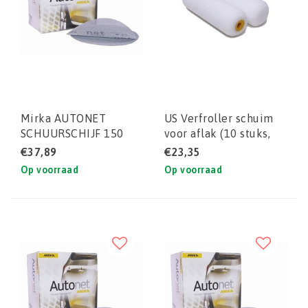
Mirka AUTONET
US Verfroller schuim
SCHUURSCHIJF 150
voor aflak (10 stuks,
MM P600 (DOOS)
10cm breed)
€37,89
€23,35
50STUKS
Op voorraad
Op voorraad