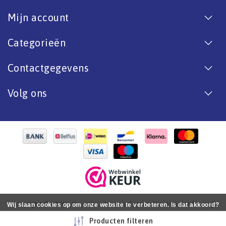
Mijn account
Categorieën
Contactgegevens
Volg ons
Copyright © 2026 - De online bootverf specialist. Van antifouling
Wij slaan cookies op om onze website te verbeteren. Is dat akkoord?
tot aflak. - All rights reserved - Realization
InStijl Media
Ja
Nee
Meer over cookies »
Producten filteren