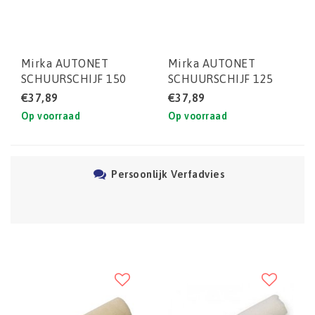
Mirka AUTONET
Mirka AUTONET
SCHUURSCHIJF 150
SCHUURSCHIJF 125
MM P320 (DOOS)
MM P240 (DOOS)
€37,89
€37,89
50STUKS
50STUKS
Op voorraad
Op voorraad
Persoonlijk Verfadvies