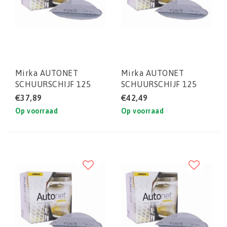
Mirka AUTONET
Mirka AUTONET
SCHUURSCHIJF 125
SCHUURSCHIJF 125
MM P500 (DOOS)
MM P080 (DOOS)
€37,89
€42,49
50STUKS
50STUKS
Op voorraad
Op voorraad