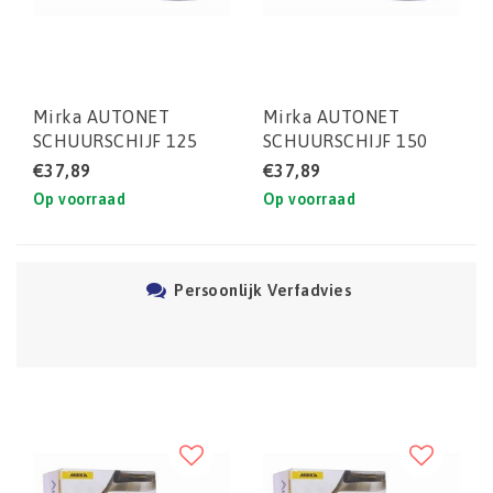
Mirka AUTONET
Mirka AUTONET
SCHUURSCHIJF 125
SCHUURSCHIJF 150
MM P320 (DOOS)
MM P400 (DOOS)
€37,89
€37,89
50STUKS
50STUKS
Op voorraad
Op voorraad
Persoonlijk Verfadvies