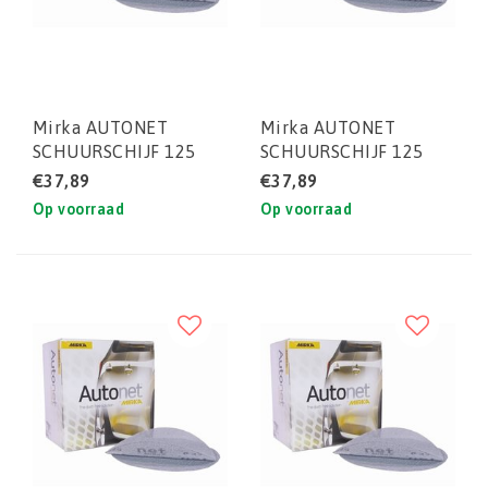
Mirka AUTONET
Mirka AUTONET
SCHUURSCHIJF 125
SCHUURSCHIJF 125
MM P400 (DOOS)
MM P120 (DOOS)
€37,89
€37,89
50STUKS
50STUKS
Op voorraad
Op voorraad