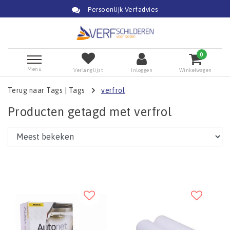
Persoonlijk Verfadvies
0
Menu
Verlanglijst
Inloggen
Winkelwagen
Terug naar Tags
|
Tags
verfrol
Producten getagd met verfrol