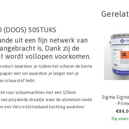
Gerela
 (DOOS) 50STUKS
ande uit een fijn netwerk van
ngebracht is, Dank zij de
et wordt vollopen voorkomen.
roduct waardoor je tijdens het schuren de beste
rpapier niet vol waardoor je langer met je
an schuurstof hebt.
keld voor schuurmachines met een 125mm
Sigma Sigma
rk van polyamide draadje waar de aluminium oxide
- Prim
en een Velcro klittenband hechting waardoor
€84,0
Op voor