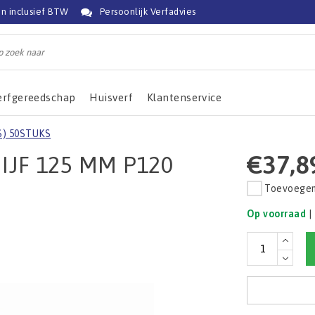
jn inclusief BTW
Persoonlijk Verfadvies
erfgereedschap
Huisverf
Klantenservice
) 50STUKS
€37,8
JF 125 MM P120
Toevoegen 
Op voorraad
|