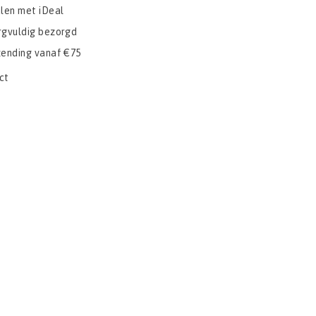
alen met iDeal
rgvuldig bezorgd
zending vanaf €75
ct