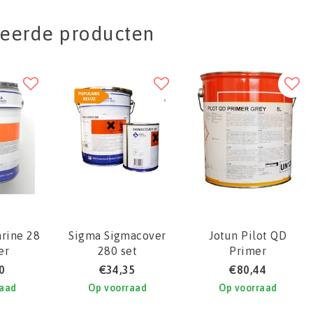
teerde producten
rine 28
Sigma Sigmacover
Jotun Pilot QD
er
280 set
Primer
0
€34,35
€80,44
raad
Op voorraad
Op voorraad