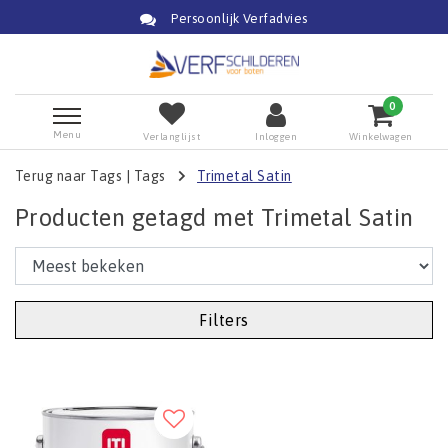
Persoonlijk Verfadvies
0
Menu
Verlanglijst
Inloggen
Winkelwagen
Terug naar Tags
|
Tags
Trimetal Satin
Producten getagd met Trimetal Satin
Filters