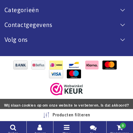
Categorieën
Contactgegevens
Volg ons
Copyright © 2026 - De online bootverf specialist. Van antifouling
Wij slaan cookies op om onze website te verbeteren. Is dat akkoord?
tot aflak. - All rights reserved - Realization
InStijl Media
Ja
Nee
Meer over cookies »
Producten filteren
0