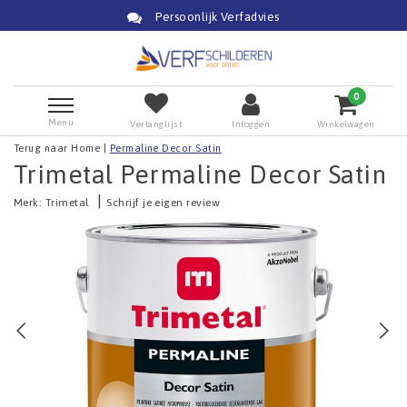
Persoonlijk Verfadvies
0
Menu
Verlanglijst
Inloggen
Winkelwagen
Terug naar Home
|
Permaline Decor Satin
Trimetal Permaline Decor Satin
|
Merk:
Trimetal
Schrijf je eigen review