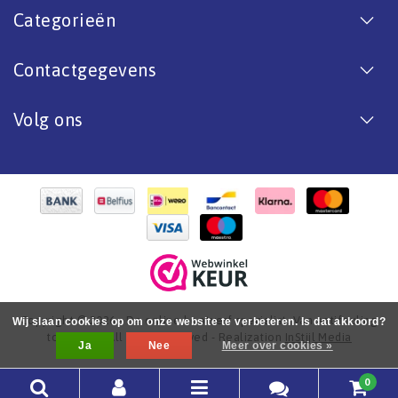
Categorieën
Contactgegevens
Volg ons
Copyright © 2026 - De online bootverf specialist. Van antifouling
Wij slaan cookies op om onze website te verbeteren. Is dat akkoord?
tot aflak. - All rights reserved - Realization
InStijl Media
Ja
Nee
Meer over cookies »
0