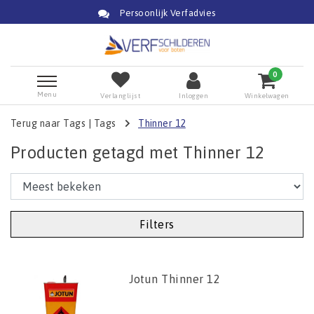
Persoonlijk Verfadvies
0
Menu
Verlanglijst
Inloggen
Winkelwagen
Terug naar Tags
|
Tags
Thinner 12
Producten getagd met Thinner 12
Filters
Jotun Thinner 12