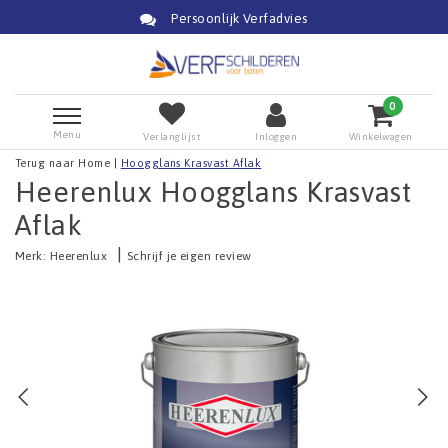
Persoonlijk Verfadvies
0
Menu
Verlanglijst
Inloggen
Winkelwagen
Terug naar Home
|
Hoogglans Krasvast Aflak
Heerenlux Hoogglans Krasvast
Aflak
|
Merk:
Heerenlux
Schrijf je eigen review