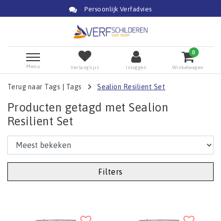
Persoonlijk Verfadvies
0
Menu
Verlanglijst
Inloggen
Winkelwagen
Terug naar Tags
|
Tags
Sealion Resilient Set
Producten getagd met Sealion
Resilient Set
Filters