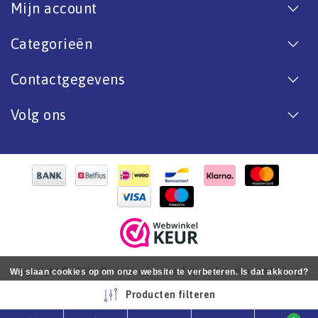
Mijn account
Categorieën
Contactgegevens
Volg ons
Copyright © 2026 - De online bootverf specialist. Van antifouling
Wij slaan cookies op om onze website te verbeteren. Is dat akkoord?
tot aflak. - All rights reserved - Realization
InStijl Media
Ja
Nee
Meer over cookies »
Producten filteren