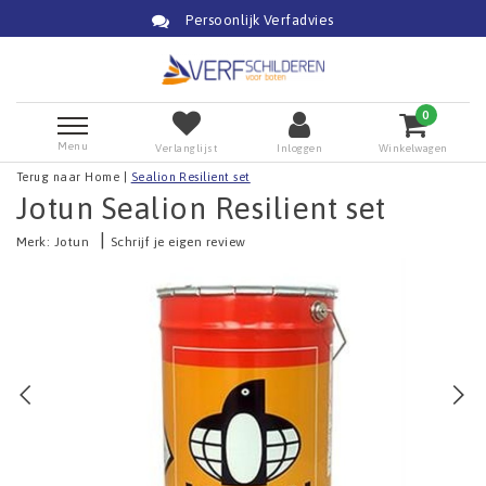
Persoonlijk Verfadvies
0
Menu
Verlanglijst
Inloggen
Winkelwagen
Terug naar Home
|
Sealion Resilient set
Jotun Sealion Resilient set
|
Merk:
Jotun
Schrijf je eigen review