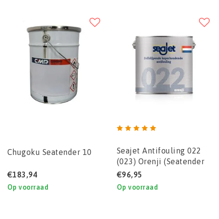
Seajet Antifouling 022
Chugoku Seatender 10
(023) Orenji (Seatender
10-alternatief voor
€183,94
€96,95
pleziervaart)
Op voorraad
Op voorraad