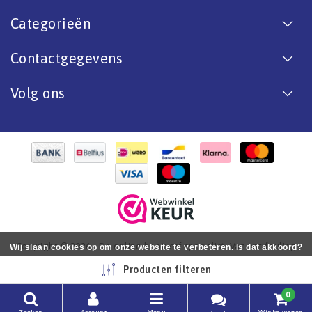
Categorieën
Contactgegevens
Volg ons
Copyright © 2026 - De online bootverf specialist. Van antifouling
Wij slaan cookies op om onze website te verbeteren. Is dat akkoord?
tot aflak. - All rights reserved - Realization
InStijl Media
Ja
Nee
Meer over cookies »
Producten filteren
0