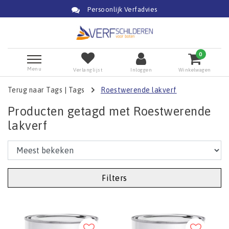
Persoonlijk Verfadvies
0
Menu
Verlanglijst
Inloggen
Winkelwagen
Terug naar Tags
|
Tags
Roestwerende lakverf
Producten getagd met Roestwerende
lakverf
Filters