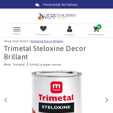
Persoonlijk Verfadvies
0
Menu
Verlanglijst
Inloggen
Winkelwagen
Terug naar Home
|
Steloxine Decor Brillant
Trimetal Steloxine Decor
Brillant
|
Merk:
Trimetal
Schrijf je eigen review