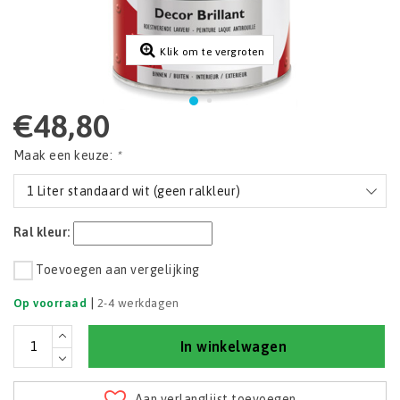
Klik om te vergroten
€48,80
Maak een keuze:
*
1 Liter standaard wit (geen ralkleur)
Ral kleur:
Toevoegen aan vergelijking
|
Op voorraad
2-4 werkdagen
In winkelwagen
Aan verlanglijst toevoegen