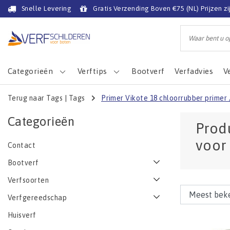
Snelle Levering
Gratis Verzending Boven €75 (NL) Prijzen zi
Categorieën
Verftips
Bootverf
Verfadvies
V
Terug naar Tags
|
Tags
Primer Vikote 18 chloorrubber primer 
Categorieën
Prod
voor
Contact
Bootverf
Verfsoorten
Verfgereedschap
Huisverf