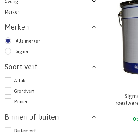
Overig
Merken
Merken
Alle merken
Sigma
Soort verf
Aflak
Grondverf
Sigma
Primer
roestwer
Binnen of buiten
Op
Buitenverf