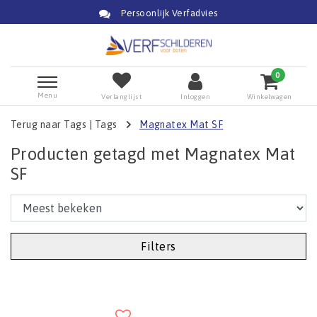
Persoonlijk Verfadvies
0
Menu
Verlanglijst
Inloggen
Winkelwagen
Terug naar Tags
|
Tags
Magnatex Mat SF
Producten getagd met Magnatex Mat
SF
Filters