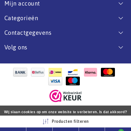
Mijn account
Categorieën
Contactgegevens
Volg ons
Copyright © 2026 - De online bootverf specialist. Van antifouling
Wij slaan cookies op om onze website te verbeteren. Is dat akkoord?
tot aflak. - All rights reserved - Realization
InStijl Media
Ja
Nee
Meer over cookies »
Producten filteren