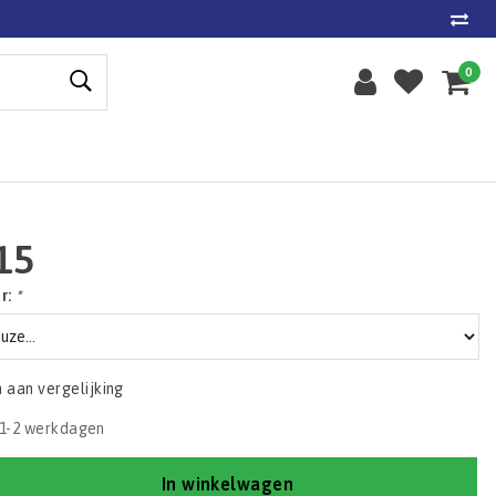
0
15
ur:
*
aan vergelijking
1-2 werkdagen
In winkelwagen