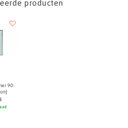
teerde producten
ner 90-
ton)
5
raad