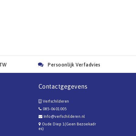
BTW
Persoonlijk Verfadvies
Contactgegevens
Verfschilderen
085-0601005
Info@verfschilderen.nl
Oude Diep 1(Geen Bezoekadr
es)