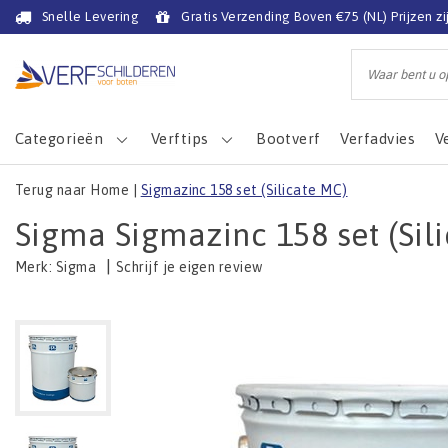
Snelle Levering
Gratis Verzending Boven €75 (NL) Prijzen zi
Categorieën
Verftips
Bootverf
Verfadvies
V
Terug naar Home
|
Sigmazinc 158 set (Silicate MC)
Sigma Sigmazinc 158 set (Sil
|
Schrijf je eigen review
Merk:
Sigma