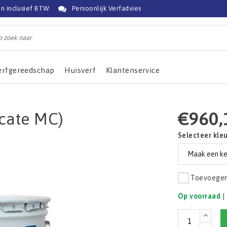
jn inclusief BTW
Persoonlijk Verfadvies
erfgereedschap
Huisverf
Klantenservice
€960,
icate MC)
Selecteer kle
Toevoegen 
Op voorraad
|