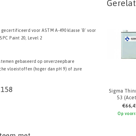
Gerela
 gecertificeerd voor ASTM A-490 klasse 'B' voor
SPC Paint 20, Level 2
fsystemen gebaseerd op onverzeepbare
che vloeistoffen (hoger dan pH 9) of zure
 158
Sigma Thin
53 (Ace
€66,4
Op voor
ysteem met