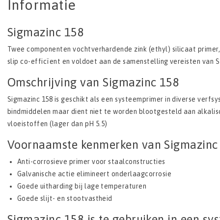
Informatie
Sigmazinc 158
Twee componenten vochtverhardende zink (ethyl) silicaat primer,
slip co-efficïent en voldoet aan de samenstelling vereisten van S
Omschrijving van Sigmazinc 158
Sigmazinc 158 is geschikt als een systeemprimer in diverse ver
bindmiddelen maar dient niet te worden blootgesteld aan alkalis
vloeistoffen (lager dan pH 5.5)
Voornaamste kenmerken van Sigmazinc
Anti-corrosieve primer voor staalconstructies
Galvanische actie elimineert onderlaagcorrosie
Goede uitharding bij lage temperaturen
Goede slijt- en stootvastheid
Sigmazinc 158 is te gebruiken in een s