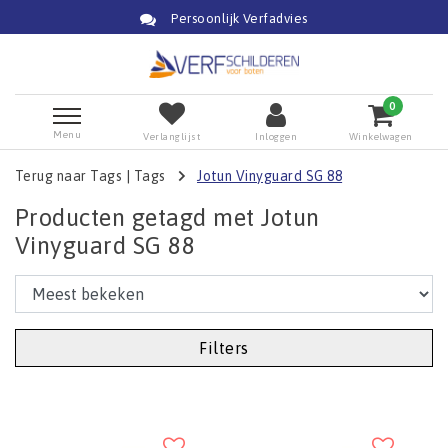
Persoonlijk Verfadvies
0
Menu
Verlanglijst
Inloggen
Winkelwagen
Terug naar Tags
|
Tags
Jotun Vinyguard SG 88
Producten getagd met Jotun
Vinyguard SG 88
Filters