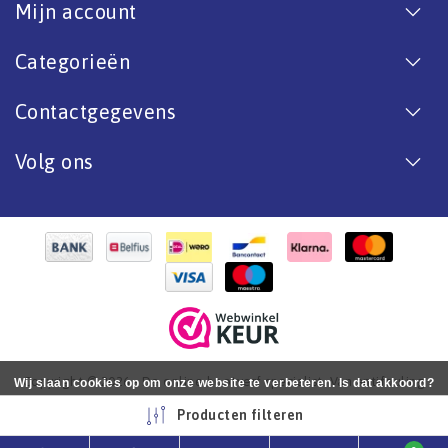
Mijn account
Categorieën
Contactgegevens
Volg ons
Copyright © 2026 - De online bootverf specialist. Van antifouling
Wij slaan cookies op om onze website te verbeteren. Is dat akkoord?
tot aflak. - All rights reserved - Realization
InStijl Media
Ja
Nee
Meer over cookies »
Producten filteren