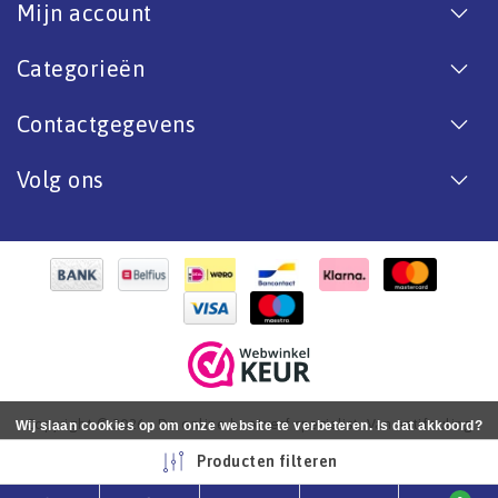
Mijn account
Categorieën
Contactgegevens
Volg ons
Copyright © 2026 - De online bootverf specialist. Van antifouling
Wij slaan cookies op om onze website te verbeteren. Is dat akkoord?
tot aflak. - All rights reserved - Realization
InStijl Media
Ja
Nee
Meer over cookies »
Producten filteren