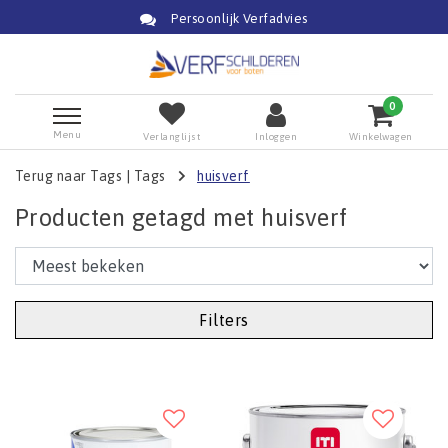
Persoonlijk Verfadvies
0
Menu
Verlanglijst
Inloggen
Winkelwagen
Terug naar Tags
|
Tags
huisverf
Producten getagd met huisverf
Filters