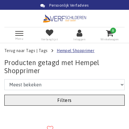
Persoonlijk Verfadvies
0
Menu
Verlanglijst
Inloggen
Winkelwagen
Terug naar Tags
|
Tags
Hempel Shopprimer
Producten getagd met Hempel
Shopprimer
Filters