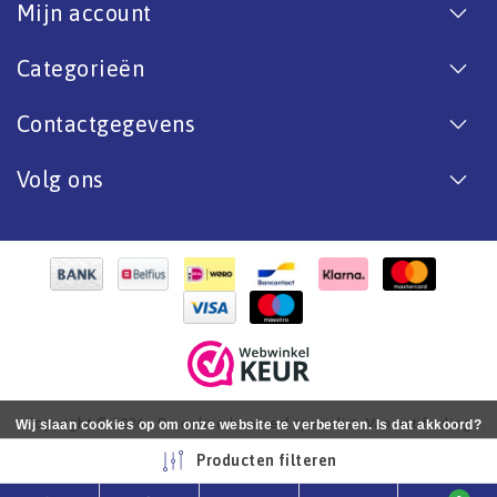
Mijn account
Categorieën
Contactgegevens
Volg ons
Copyright © 2026 - De online bootverf specialist. Van antifouling
Wij slaan cookies op om onze website te verbeteren. Is dat akkoord?
tot aflak. - All rights reserved - Realization
InStijl Media
Ja
Nee
Meer over cookies »
Producten filteren