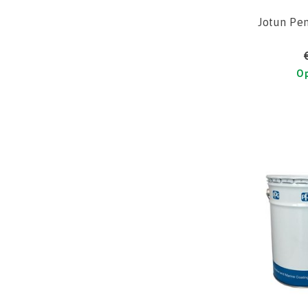
Jotun Pe
Op