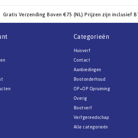
Gratis Verzending Boven €75 (NL) Prijzen zijn inclusief 
unt
Categorieën
Huisverf
gen
Contact
Aanbiedingen
st
Bootonderhoud
ucten
OP=OP Opruiming
Overig
Bootverf
Verfgereedschap
Alle categorieën