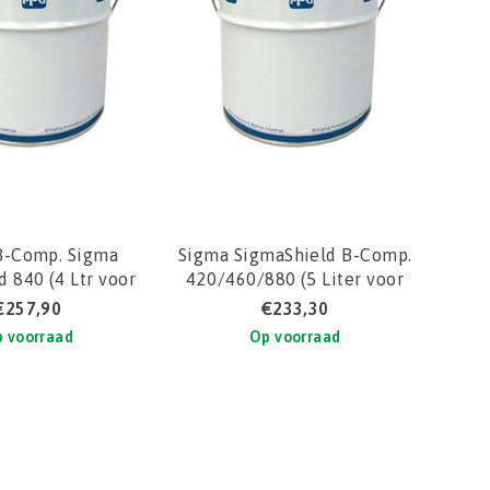
B-Comp. Sigma
Sigma SigmaShield B-Comp.
 840 (4 Ltr voor
420/460/880 (5 Liter voor
0 Ltr set)
20Liter Set)
€257,90
€233,30
 voorraad
Op voorraad