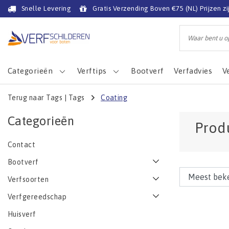
Snelle Levering
Gratis Verzending Boven €75 (NL) Prijzen zi
Categorieën
Verftips
Bootverf
Verfadvies
V
Terug naar Tags
|
Tags
Coating
Categorieën
Prod
Contact
Bootverf
Verfsoorten
Verfgereedschap
Huisverf