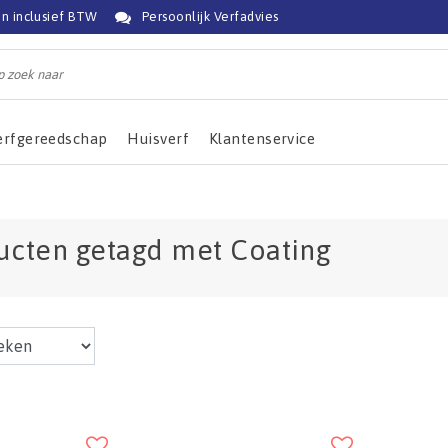
jn inclusief BTW
Persoonlijk Verfadvies
erfgereedschap
Huisverf
Klantenservice
ucten getagd met Coating