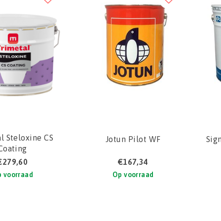
l Steloxine CS
Jotun Pilot WF
Sig
Coating
€279,60
€167,34
 voorraad
Op voorraad