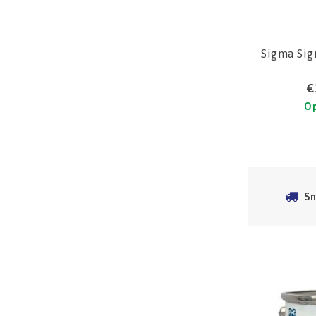
Sigma Sig
€
Op
Sn