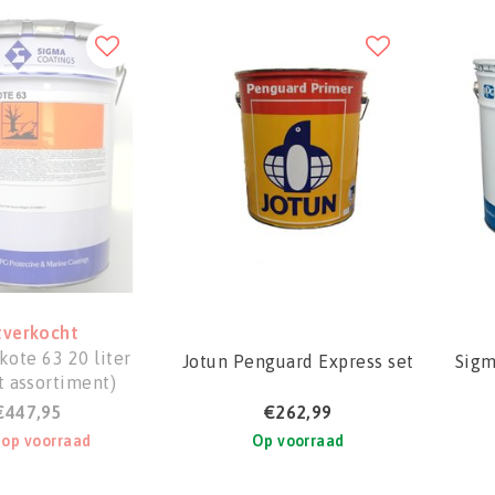
tverkocht
kote 63 20 liter
Jotun Penguard Express set
Sigm
t assortiment)
€447,95
€262,99
 op voorraad
Op voorraad