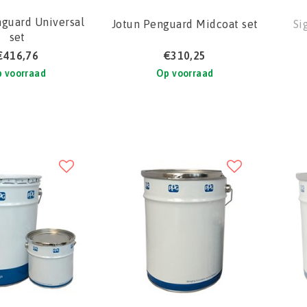
nguard Universal
Jotun Penguard Midcoat set
Si
set
€416,76
€310,25
 voorraad
Op voorraad