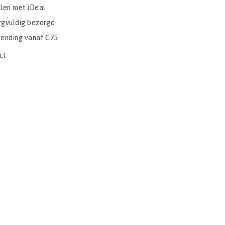
alen met iDeal
rgvuldig bezorgd
zending vanaf €75
ct