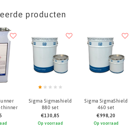
teerde producten
dunner
Sigma Sigmashield
Sigma SigmaShield
-thinner
880 set
460 set
5
€130,85
€998,20
raad
Op voorraad
Op voorraad