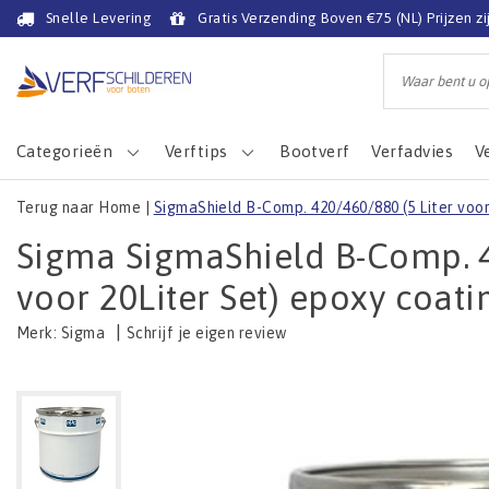
Snelle Levering
Gratis Verzending Boven €75 (NL) Prijzen zi
Categorieën
Verftips
Bootverf
Verfadvies
V
Terug naar Home
|
SigmaShield B-Comp. 420/460/880 (5 Liter voor
Sigma SigmaShield B-Comp. 4
voor 20Liter Set) epoxy coati
|
Schrijf je eigen review
Merk:
Sigma