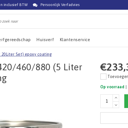
jn inclusief BTW
Persoonlijk Verfadvies
erfgereedschap
Huisverf
Klantenservice
 20Liter Set) epoxy coating
€233,
20/460/880 (5 Liter
ng
Toevoegen 
Op voorraad
|