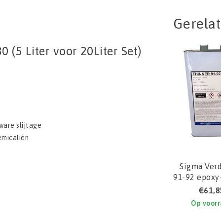
Gerela
(5 Liter voor 20Liter Set)
ware slijtage
emicaliën
Sigma Ver
91-92 epoxy
€61,8
Op voor