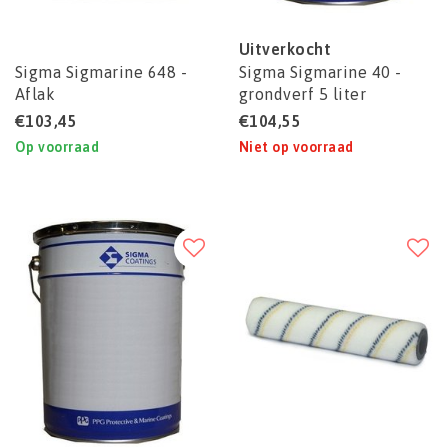
Uitverkocht
Sigma Sigmarine 648 -
Sigma Sigmarine 40 -
Aflak
grondverf 5 liter
(Alternatief Sigmafast
€103,45
€104,55
20)
Op voorraad
Niet op voorraad