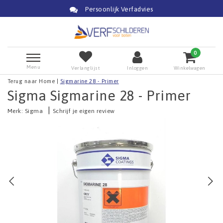
vies
Snelle Levering
0
Menu
Verlanglijst
Inloggen
Winkelwagen
Terug naar Home
|
Sigmarine 28 - Primer
Sigma Sigmarine 28 - Primer
|
Merk:
Sigma
Schrijf je eigen review