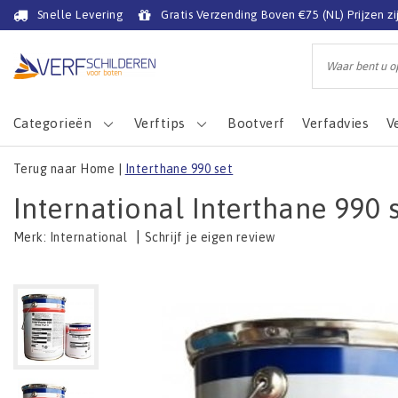
Snelle Levering
Gratis Verzending Boven €75 (NL) Prijzen zi
Categorieën
Verftips
Bootverf
Verfadvies
V
Terug naar Home
|
Interthane 990 set
International Interthane 990 
|
Schrijf je eigen review
Merk:
International