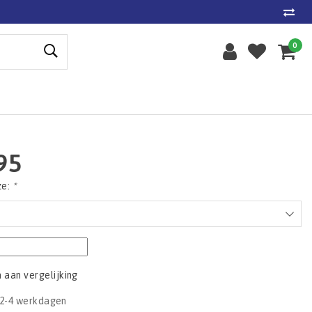
0
95
ze:
*
aan vergelijking
2-4 werkdagen