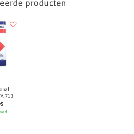
teerde producten
ional
TA 713
95
raad