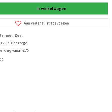
In winkelwagen
Aan verlanglijst toevoegen
alen met iDeal
rgvuldig bezorgd
zending vanaf €75
ct