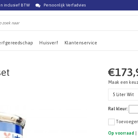
jn inclusief BTW
Persoonlijk Verfadvies
erfgereedschap
Huisverf
Klantenservice
€173,
set
Maak een keu
5 Liter Wit
Ral kleur:
Toevoegen 
Op voorraad
|