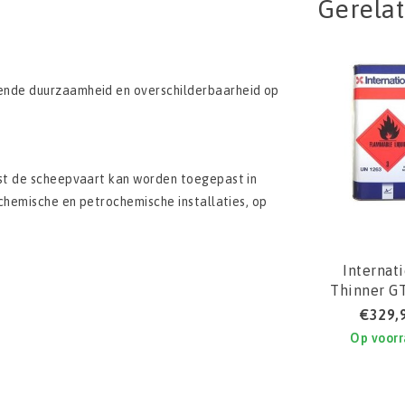
Gerela
ende duurzaamheid en overschilderbaarheid op
st de scheepvaart kan worden toegepast in
chemische en petrochemische installaties, op
Internat
Thinner G
€329,
Op voor