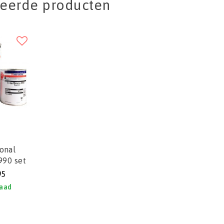
teerde producten
ional
990 set
95
raad