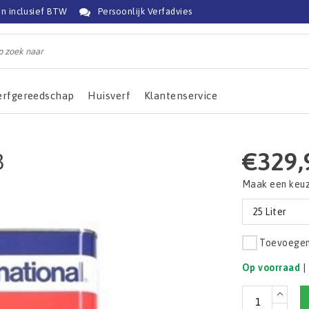
jn inclusief BTW
Persoonlijk Verfadvies
erfgereedschap
Huisverf
Klantenservice
€329,
3
Maak een keu
25 Liter
Toevoegen 
Op voorraad
|