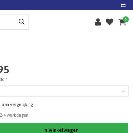
0
95
ze:
*
aan vergelijking
2-4 werkdagen
In winkelwagen