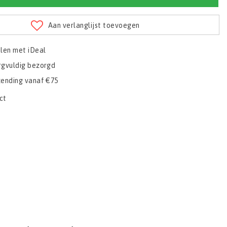
Aan verlanglijst toevoegen
alen met iDeal
rgvuldig bezorgd
zending vanaf €75
ct