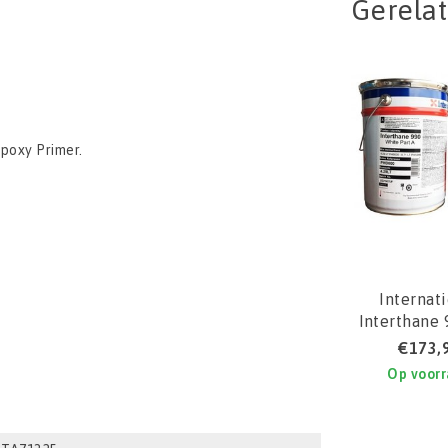
Gerela
Epoxy Primer.
Internat
Interthane 
€173,
Op voor