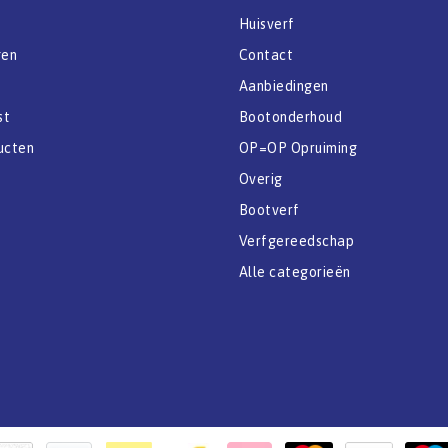
Huisverf
gen
Contact
Aanbiedingen
st
Bootonderhoud
ucten
OP=OP Opruiming
Overig
Bootverf
Verfgereedschap
Alle categorieën