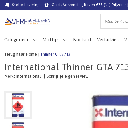
Snelle Levering
Gratis Verzending Boven €75 (NL) Prijzen zi
Categorieën
Verftips
Bootverf
Verfadvies
V
Terug naar Home
|
Thinner GTA 713
International Thinner GTA 71
|
Schrijf je eigen review
Merk:
International