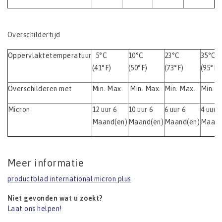
Overschildertijd
Oppervlaktetemperatuur
5°C
10°C
23°C
35°C
(41°F)
(50°F)
(73°F)
(95°F)
Overschilderen met
Min. Max.
Min. Max.
Min. Max.
Min. M
Micron
12 uur 6
10 uur 6
6 uur 6
4 uur 3
Maand(en)
Maand(en)
Maand(en)
Maand
Meer informatie
productblad international micron plus
Niet gevonden wat u zoekt?
Laat ons helpen!