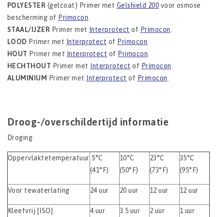
POLYESTER
(gelcoat) Primer met
Gelshield 200
voor osmose
bescherming of
Primocon
.
STAAL/IJZER
Primer met
Interprotect
of
Primocon
.
LOOD
Primer met
Interprotect
of
Primocon
.
HOUT
Primer met
Interprotect
of
Primocon
.
HECHTHOUT
Primer met
Interprotect
of
Primocon
.
ALUMINIUM
Primer met
Interprotect
of
Primocon
.
Droog-/overschildertijd informatie
Droging
Oppervlaktetemperatuur
5°C
10°C
23°C
35°C
(41°F)
(50°F)
(73°F)
(95°F)
Voor tewaterlating
24 uur
20 uur
12 uur
12 uur
Kleefvrij [ISO]
4 uur
3.5 uur
2 uur
1 uur