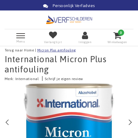
Persoonlijk Verfadvies
0
Menu
Verlanglijst
Inloggen
Winkelwagen
Terug naar Home
|
Micron Plus antifouling
International Micron Plus
antifouling
|
Merk:
International
Schrijf je eigen review