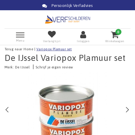
Persoonlijk Verfadvies
0
Menu
Verlanglijst
Inloggen
Winkelwagen
Terug naar Home
|
Variopox Plamuur set
De IJssel Variopox Plamuur set
|
Merk:
De IJssel
Schrijf je eigen review