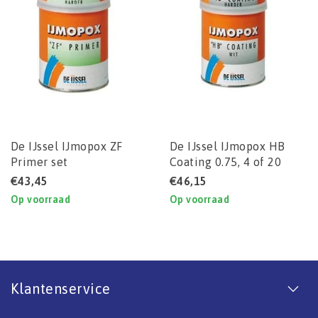
De IJssel IJmopox ZF
De IJssel IJmopox HB
Primer set
Coating 0.75, 4 of 20
liter set
€43,45
€46,15
Op voorraad
Op voorraad
Klantenservice