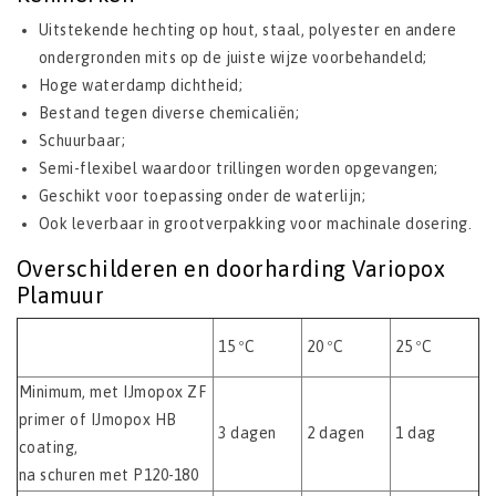
Uitstekende hechting op hout, staal, polyester en andere
ondergronden mits op de juiste wijze voorbehandeld;
Hoge waterdamp dichtheid;
Bestand tegen diverse chemicaliën;
Schuurbaar;
Semi-flexibel waardoor trillingen worden opgevangen;
Geschikt voor toepassing onder de waterlijn;
Ook leverbaar in grootverpakking voor machinale dosering.
Overschilderen en doorharding Variopox
Plamuur
15 ºC
20 ºC
25 ºC
Minimum, met IJmopox ZF
primer of IJmopox HB
3 dagen
2 dagen
1 dag
coating,
na schuren met P120-180