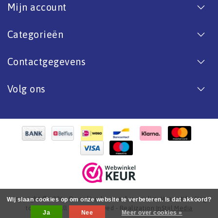
Mijn account
Categorieën
Contactgegevens
Volg ons
Copyright © 2026 - De online bootverf specialist. Van antifouling
Wij slaan cookies op om onze website te verbeteren. Is dat akkoord?
tot aflak. - All rights reserved - Realization
InStijl Media
Ja
Nee
Meer over cookies »