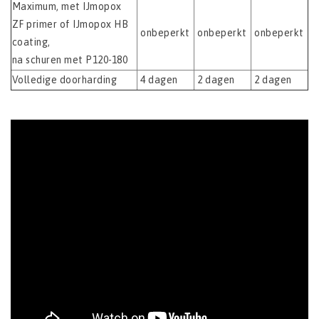
Maximum, met IJmopox
ZF primer of IJmopox HB
onbeperkt
onbeperkt
onbeperkt
coating,
na schuren met P120-180
Volledige doorharding
4 dagen
2 dagen
2 dagen