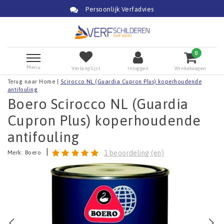
Persoonlijk Verfadvies
0
Menu
Verlanglijst
Inloggen
Winkelwagen
Terug naar Home
|
Scirocco NL (Guardia Cupron Plus) koperhoudende
antifouling
Boero Scirocco NL (Guardia
Cupron Plus) koperhoudende
antifouling
|
Merk:
Boero
1 beoordeling (en)