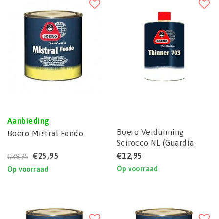
Aanbieding
Boero Verdunning
Boero Mistral Fondo
Scirocco NL (Guardia
Curpon Plus) voor
€25,95
€12,95
€39,95
antifouling
Op voorraad
Op voorraad