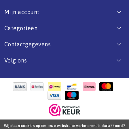
Mijn account
Categorieën
Contactgegevens
Volg ons
Copyright © 2026 - De online bootverf specialist. Van antifouling
Wij slaan cookies op om onze website te verbeteren. Is dat akkoord?