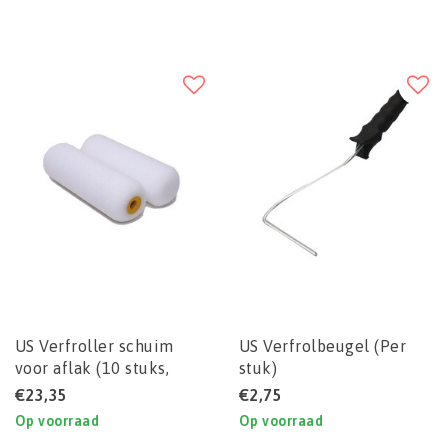
US Verfroller schuim
US Verfrolbeugel (Per
voor aflak (10 stuks,
stuk)
10cm breed)
€23,35
€2,75
Op voorraad
Op voorraad