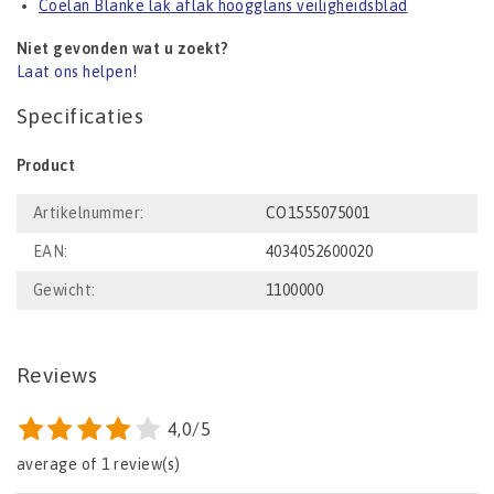
Coelan Blanke lak aflak hoogglans veiligheidsblad
Niet gevonden wat u zoekt?
Laat ons helpen!
Specificaties
Product
Artikelnummer:
CO1555075001
EAN:
4034052600020
Gewicht:
1100000
Reviews
4,0/5
average of 1 review(s)