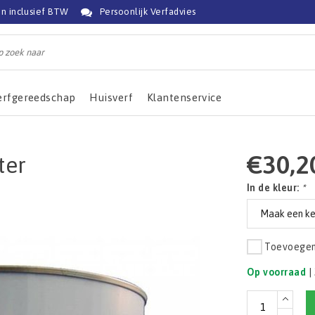
jn inclusief BTW
Persoonlijk Verfadvies
erfgereedschap
Huisverf
Klantenservice
€30,2
ter
In de kleur:
*
Toevoegen 
Op voorraad
|