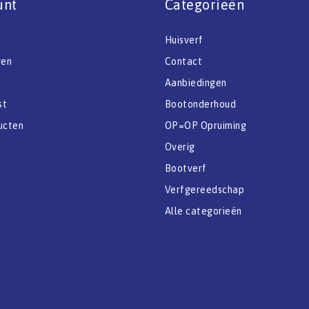
unt
Categorieën
Huisverf
gen
Contact
Aanbiedingen
st
Bootonderhoud
ucten
OP=OP Opruiming
Overig
Bootverf
Verfgereedschap
Alle categorieën