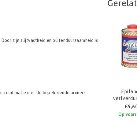
Gerela
Door zijn slijtvastheid en buitenduurzaamheid is
Epifan
 in combinatie met de bijbehorende primers.
verfverdu
(kwast en r
€9,6
Op voor