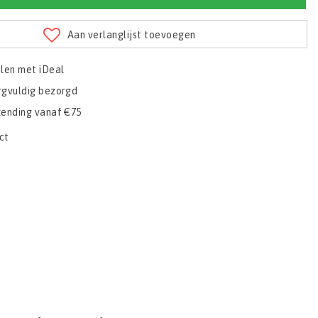
Aan verlanglijst toevoegen
alen met iDeal
rgvuldig bezorgd
zending vanaf €75
ct