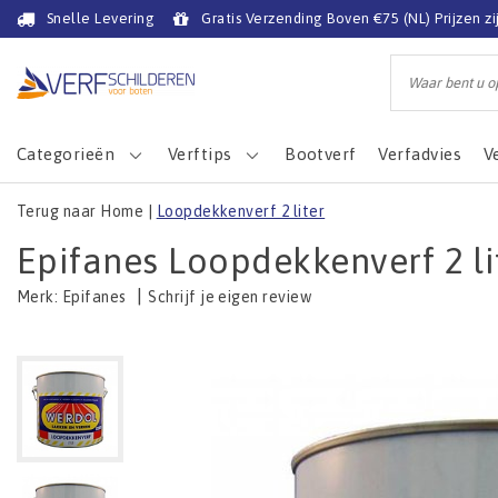
Snelle Levering
Gratis Verzending Boven €75 (NL) Prijzen zi
Categorieën
Verftips
Bootverf
Verfadvies
V
Terug naar Home
|
Loopdekkenverf 2 liter
Epifanes Loopdekkenverf 2 li
|
Schrijf je eigen review
Merk:
Epifanes