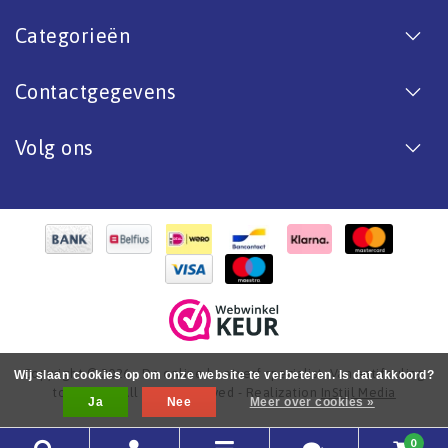
Categorieën
Contactgegevens
Volg ons
Copyright © 2026 - De online bootverf specialist. Van antifouling
Wij slaan cookies op om onze website te verbeteren. Is dat akkoord?
tot aflak. - All rights reserved - Realization
InStijl Media
Ja
Nee
Meer over cookies »
0