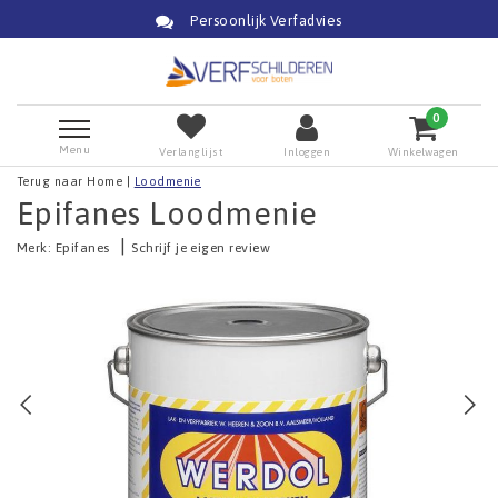
Persoonlijk Verfadvies
0
Menu
Verlanglijst
Inloggen
Winkelwagen
Terug naar Home
|
Loodmenie
Epifanes Loodmenie
|
Merk:
Epifanes
Schrijf je eigen review