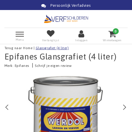
Persoonlijk Verfadvies
0
Menu
Verlanglijst
Inloggen
Winkelwagen
Terug naar Home
|
Glansgrafiet (4 liter)
Epifanes Glansgrafiet (4 liter)
|
Merk:
Epifanes
Schrijf je eigen review