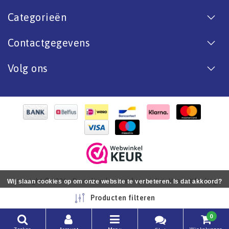
Categorieën
Contactgegevens
Volg ons
Copyright © 2026 - De online bootverf specialist. Van antifouling
Wij slaan cookies op om onze website te verbeteren. Is dat akkoord?
tot aflak. - All rights reserved - Realization
InStijl Media
Ja
Nee
Meer over cookies »
Producten filteren
0