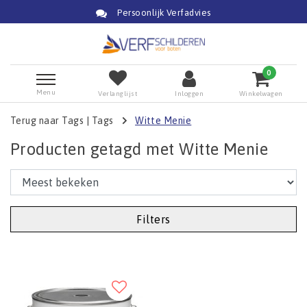
Persoonlijk Verfadvies
0
Menu
Verlanglijst
Inloggen
Winkelwagen
Terug naar Tags
|
Tags
Witte Menie
Producten getagd met Witte Menie
Filters