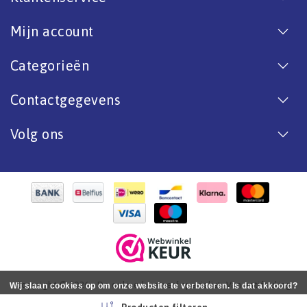
Mijn account
Categorieën
Contactgegevens
Volg ons
Copyright © 2026 - De online bootverf specialist. Van antifouling
Wij slaan cookies op om onze website te verbeteren. Is dat akkoord?
tot aflak. - All rights reserved - Realization
InStijl Media
Ja
Nee
Meer over cookies »