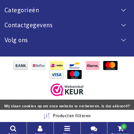
Categorieën
Contactgegevens
Volg ons
Copyright © 2026 - De online bootverf specialist. Van antifouling
Wij slaan cookies op om onze website te verbeteren. Is dat akkoord?
tot aflak. - All rights reserved - Realization
InStijl Media
Ja
Nee
Meer over cookies »
Producten filteren
0