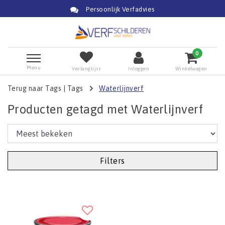
Persoonlijk Verfadvies
0
Menu
Verlanglijst
Inloggen
Winkelwagen
Terug naar Tags
|
Tags
Waterlijnverf
Producten getagd met Waterlijnverf
Filters