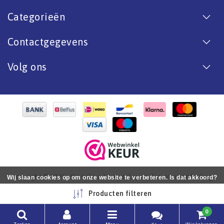
Categorieën
Contactgegevens
Volg ons
Copyright © 2026 - De online bootverf specialist. Van antifouling
Wij slaan cookies op om onze website te verbeteren. Is dat akkoord?
tot aflak. - All rights reserved - Realization
InStijl Media
Ja
Nee
Meer over cookies »
Producten filteren
0