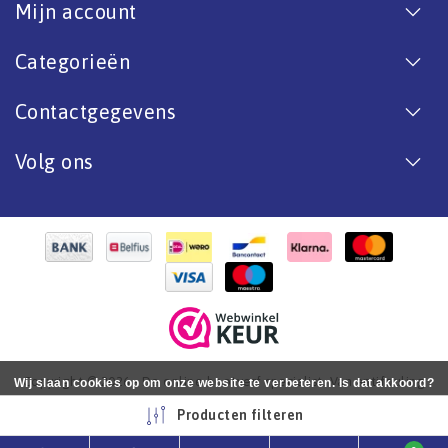
Mijn account
Categorieën
Contactgegevens
Volg ons
Copyright © 2026 - De online bootverf specialist. Van antifouling
Wij slaan cookies op om onze website te verbeteren. Is dat akkoord?
tot aflak. - All rights reserved - Realization
InStijl Media
Ja
Nee
Meer over cookies »
Producten filteren