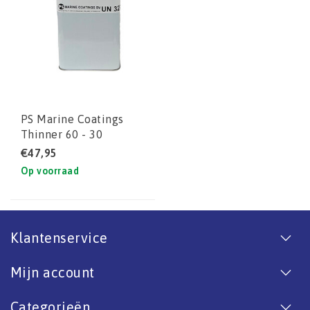
PS Marine Coatings
Thinner 60 - 30
(VERTRAGER PU)
€47,95
Op voorraad
Klantenservice
Mijn account
Categorieën