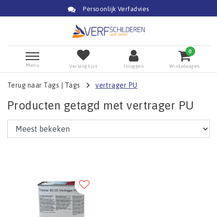
Persoonlijk Verfadvies
0
Menu
Verlanglijst
Inloggen
Winkelwagen
Terug naar Tags
|
Tags
vertrager PU
Producten getagd met vertrager PU