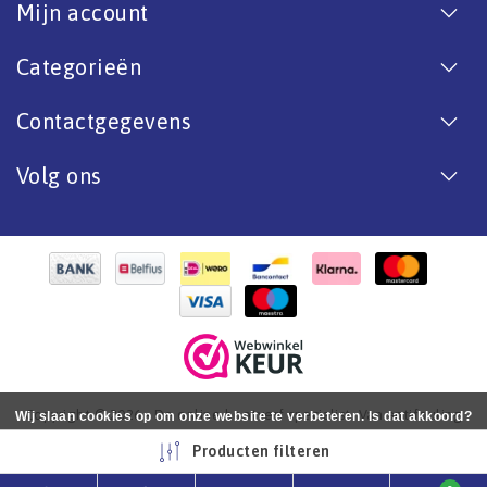
Mijn account
Categorieën
Contactgegevens
Volg ons
Copyright © 2026 - De online bootverf specialist. Van antifouling
Wij slaan cookies op om onze website te verbeteren. Is dat akkoord?
tot aflak. - All rights reserved - Realization
InStijl Media
Ja
Nee
Meer over cookies »
Producten filteren