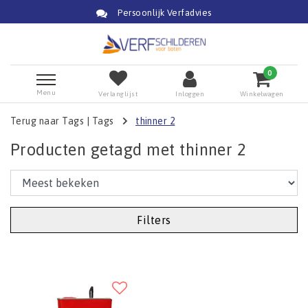
Persoonlijk Verfadvies
0
Menu
Verlanglijst
Inloggen
Winkelwagen
Terug naar Tags
|
Tags
thinner 2
Producten getagd met thinner 2
Filters