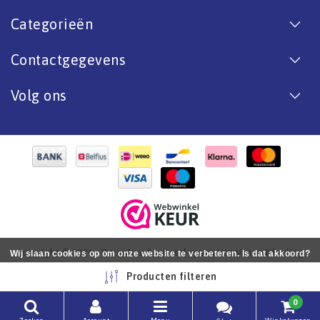
Categorieën
Contactgegevens
Volg ons
Copyright © 2026 - De online bootverf specialist. Van antifouling
Wij slaan cookies op om onze website te verbeteren. Is dat akkoord?
tot aflak. - All rights reserved - Realization
InStijl Media
Ja
Nee
Meer over cookies »
Producten filteren
0